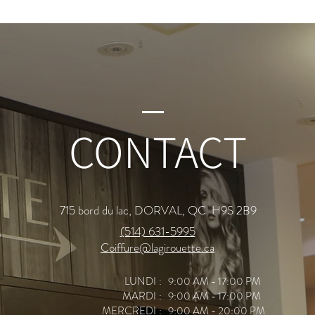
CONTACT
715 bord du lac, DORVAL, QC H9S 2B9
(514) 631-5995
Coiffure@lagirouette.ca
LUNDI
: 9:00 AM - 17:00 PM
MARDI
: 9:00 AM - 17:00 PM
MERCREDI
: 9:00 AM - 20:00 PM