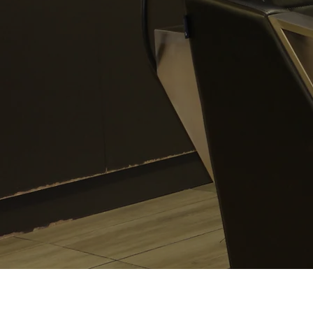
2025 La Girouette
Fièrement créé et géré par
Salon S.O.