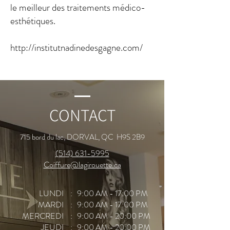
le meilleur des traitements médico-
esthétiques.
http://institutnadinedesgagne.com/
CONTACT
715 bord du lac, DORVAL, QC H9S 2B9
(514) 631-5995
Coiffure@lagirouette.ca
LUNDI
: 9:00 AM - 17:00 PM
MARDI
: 9:00 AM - 17:00 PM
MERCREDI
: 9:00 AM - 20:00 PM
JEUDI
: 9:00 AM - 20:00 PM