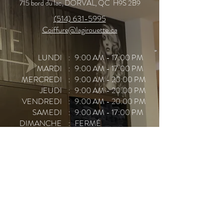
715 bord du lac, DORVAL, QC H9S 2B9
(514) 631-5995
Coiffure@lagirouette.ca
LUNDI
: 9:00 AM - 17:00 PM
MARDI
: 9:00 AM - 17:00 PM
MERCREDI
: 9:00 AM - 20:00 PM
JEUDI
: 9:00 AM - 20:00 PM
VENDREDI
: 9:00 AM - 20:00 PM
SAMEDI
: 9:00 AM - 17:00 PM
DIMANCHE
: FERMÉ
APPELEZ POUR RÉSERVER