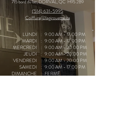
715 bord du lac, DORVAL, QC H9S 2B9
(514) 631-5995
Coiffure@lagirouette.ca
LUNDI
: 9:00 AM - 17:00 PM
MARDI
: 9:00 AM - 17:00 PM
MERCREDI
: 9:00 AM - 20:00 PM
JEUDI
: 9:00 AM - 20:00 PM
VENDREDI
: 9:00 AM - 20:00 PM
SAMEDI
: 9:00 AM - 17:00 PM
DIMANCHE
: FERMÉ
APPELEZ POUR RÉSERVER